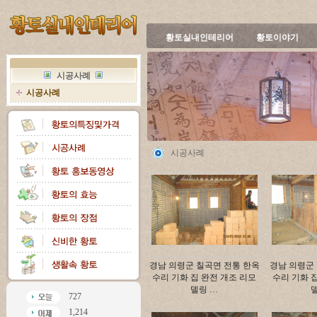
황토실내인테리어
황토이야기
시공사례
시공사례
시공사례
경남 의령군 칠곡면 전통 한옥
경남 의령군
수리 기화 집 완전 개조 리모
수리 기화 
델링 …
727
1,214