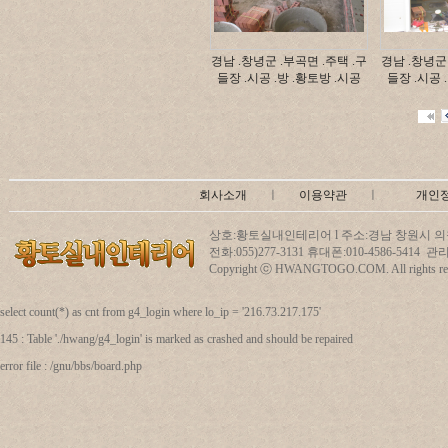
경남 .창녕군 .부곡면 .주택 .구
경남 .창녕군 
들장 .시공 .방 .황토방 .시공
들장 .시공 
회사소개
ㅣ
이용약관
ㅣ
개인
상호:황토실내인테리어 l 주소:경남 창원시 의창
전화:055)277-3131 휴대폰:010-4586-5414
Copyright ⓒ HWANGTOGO.COM. All rights res
select count(*) as cnt from g4_login where lo_ip = '216.73.217.175'
145 : Table './hwang/g4_login' is marked as crashed and should be repaired
error file : /gnu/bbs/board.php