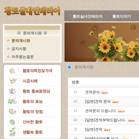
황토실내인테리어
황토이야기
문의게시판
문의게시판
공지사항
자주묻는질문
문의게시판
번호
43
견적문의
42
[답변]견적 문의
41
견적문의 드립니다.
40
[답변]견적부탁드립니다..
39
[답변]견적
38
[답변]네이버를 보고...