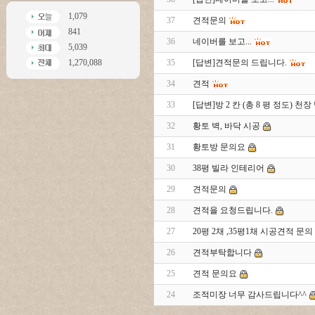
1,079
37
견적문의
841
36
네이버를 보고...
5,039
1,270,088
35
[답변]견적문의 드립니다.
34
견적
33
[답변]방 2 칸 (총 8 평 정도) 
32
황토 벽, 바닥 시공
31
황토방 문의요
30
38평 빌라 인테리어
29
견적문의
28
견적을 요청드립니다.
27
20평 2채 ,35평1채 시공견적 문의
26
견적부탁합니다
25
견적 문의요
24
조적미장 너무 감사드립니다^^