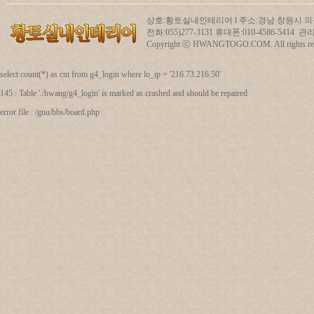
상호:황토실내인테리어 l 주소:경남 창원시 의창
전화:055)277-3131 휴대폰:010-4586-5414
Copyright ⓒ HWANGTOGO.COM. All rights res
select count(*) as cnt from g4_login where lo_ip = '216.73.216.50'
145 : Table './hwang/g4_login' is marked as crashed and should be repaired
error file : /gnu/bbs/board.php