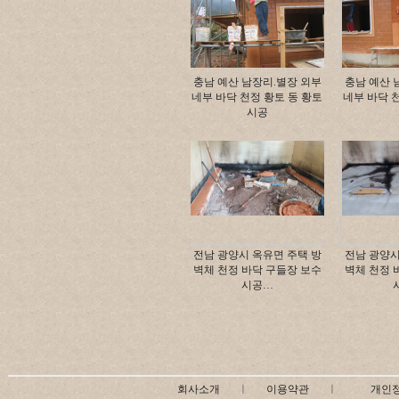
충남 예산 남장리.별장 외부
충남 예산 
네부 바닥 천정 황토 동 황토
네부 바닥 
시공
전남 광양시 옥유면 주택 방
전남 광양시
벽체 천정 바닥 구들장 보수
벽체 천정 
시공…
회사소개
ㅣ
이용약관
ㅣ
개인