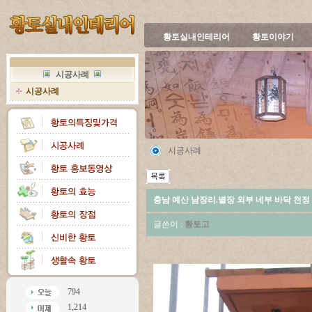
황토실내인테리어
황토이야기
시공사례
시공사례
시공사례
충남 예산 남장리.별장 외부 네부 바닥 천정
글쓴이 :
황토고
794
1,214