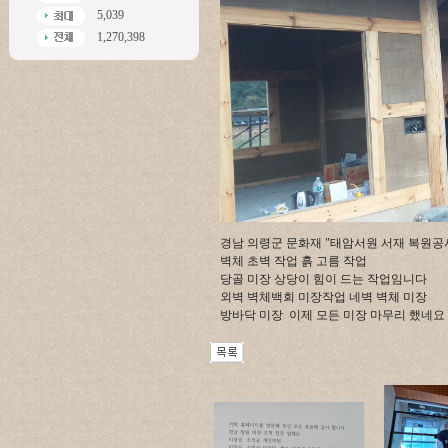
5,039
1,270,398
경남 의령군 문화재 "태암서원 서재 복원공
벽체 초벽 작업 흙 고름 작업
당골 미장 상당이 힘이 드는 작업임니다
외벽 벽체백회 미장작업 네벽 벽체 미장
방바닥 미장 이제 모든 미장 마무리 했네요