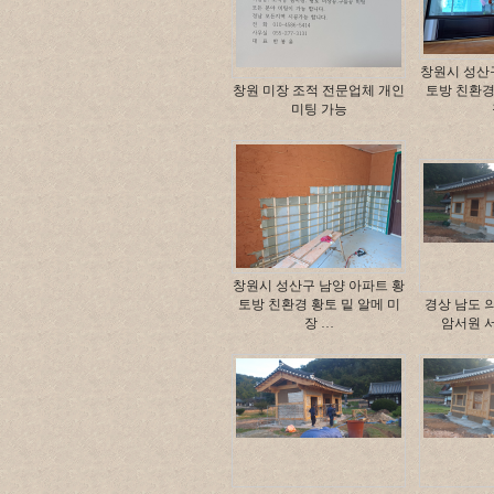
창원시 성산
창원 미장 조적 전문업체 개인
토방 친환경
미팅 가능
창원시 성산구 남양 아파트 황
토방 친환경 황토 밑 알메 미
경상 남도 
장 …
암서원 