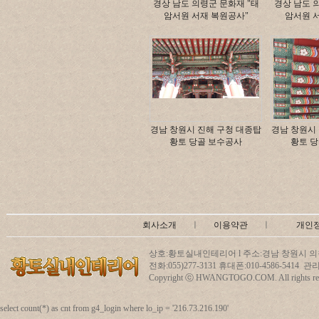
경상 남도 의령군 문화재 "태
경상 남도 
암서원 서재 복원공사"
암서원 
경남 창원시 진해 구청 대종탑
경남 창원시
황토 당골 보수공사
황토 
회사소개
ㅣ
이용약관
ㅣ
개인
상호:황토실내인테리어 l 주소:경남 창원시 의창
전화:055)277-3131 휴대폰:010-4586-5414
Copyright ⓒ HWANGTOGO.COM. All rights res
select count(*) as cnt from g4_login where lo_ip = '216.73.216.190'