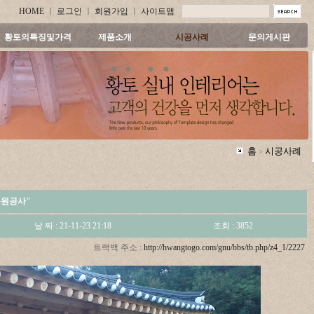
HOME
ㅣ
로그인
ㅣ
회원가입
ㅣ
사이트맵
황토의특징및가격
제품소개
시공사례
문의게시판
홈
시공사례
>
복원공사"
날 짜 : 21-11-23 21:18
조회 : 3852
트랙백 주소 :
http://hwangtogo.com/gnu/bbs/tb.php/z4_1/2227