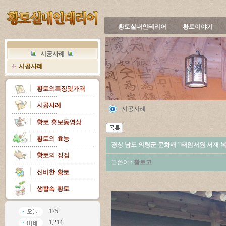
황토실내인테리어
황토이야기
시공사례
시공사례
시공사례
경상 남도 의령군 문화재 "태암서원 서재 
글쓴이 :
황토고
175
1,214