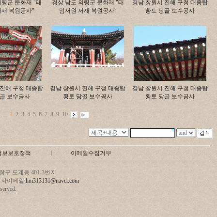
의령군 문화재 "태
경상 남도 의령군 문화재 "태
경남 창원시 진해 구청 대종탑
서재 복원공사"
암서원 서재 복원공사"
황토 당골 보수공사
 진해 구청 대종탑
경남 창원시 진해 구청 대종탑
경남 창원시 진해 구청 대종탑
당골 보수공사
황토 당골 보수공사
황토 당골 보수공사
1
2
3
4
5
6
7
8
9
10
정보보호정책
ㅣ
이메일수집거부
구 도계동 401-3번지
 관리자이메일:
hm313131@naver.com
erved.