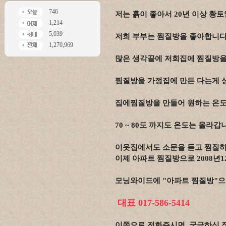
746
저는 흙이 좋아서 20년 이상 황
1,214
5,039
저희 부부는 찜질방을 좋아합니
1,270,969
많은 생각끝에 저희집에 찜질방
찜질방을 가정집에 만든 다는게 
집에찜질방을 만들어 원하는 온도
70 ~ 80도 까지도 온도는 올라갑
이웃집에서도 소문을 듣고 찜질하
이제 아파트 찜질방으로 2008년12
모닝와이드에 "아파트 찜질방"으
대표 017-586-5414
이쪽으로 전화주시면, 궁금하신 