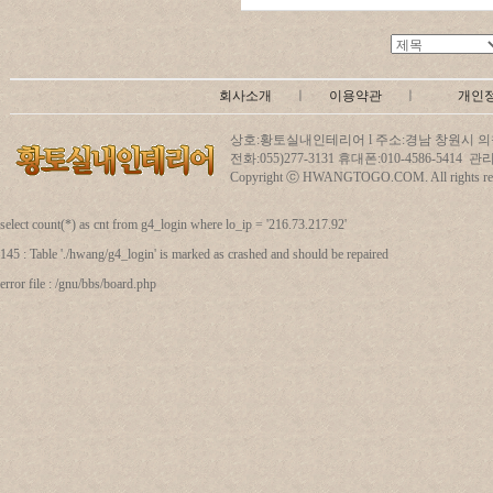
회사소개
ㅣ
이용약관
ㅣ
개인
상호:황토실내인테리어 l 주소:경남 창원시 의창
전화:055)277-3131 휴대폰:010-4586-5414
Copyright ⓒ HWANGTOGO.COM. All rights res
select count(*) as cnt from g4_login where lo_ip = '216.73.217.92'
145 : Table './hwang/g4_login' is marked as crashed and should be repaired
error file : /gnu/bbs/board.php