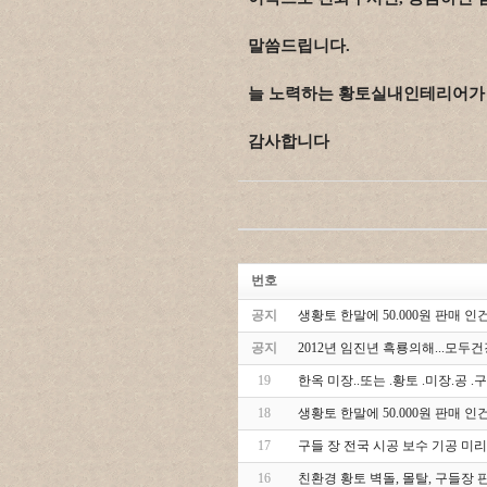
말씀드립니다.
늘 노력하는 황토실내인테리어가
감사합니다
번호
공지
생황토 한말에 50.000원 판매 인건
공지
2012년 임진년 흑룡의해...모
19
한옥 미장..또는 .황토 .미장.공 
18
생황토 한말에 50.000원 판매 인건
17
구들 장 전국 시공 보수 기공 미리
16
친환경 황토 벽돌, 몰탈, 구들장 판매