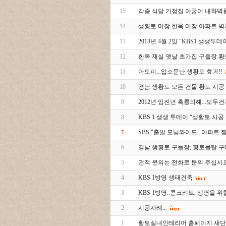
15
각종 식당 가정집 아궁이 내화벽
14
생황토 미장 한옥 미장 아파트 벽
13
2013년 4월 2일 "KBS1 생생투데
12
한옥 재실 옛날 초가집 구들장 
11
아토피...입소문난 생황토 효과!!
10
경남 생황토 모든 건물 황토 시공
9
2012년 임진년 흑룡의해...모
8
KBS 1 생생 투데이 “생황토 시공
SBS "출발 모닝와이드" 아파트 
7
6
경남 생황토 구들장, 황토몰탈 
5
견적 문의는 전화로 문의 주십시요
4
KBS 1방영 생태건축
3
KBS 1방영..콘크리트, 생명을 위협
2
시공사례...
1
황토실내인테리어 홈페이지 새단장